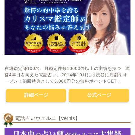
在籍鑑定師100名、月鑑定件数10000件以上の実績を持つ、運
営4年目を向えた電話占い。2014年10月には渋谷に店舗をオ
ープン！初回特典として3,000円分の無料ポイントGET！
詳細ページ
公式ページ
電話占いヴェルニ【vernis】