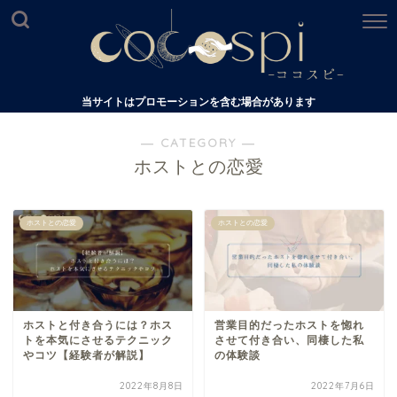
当サイトはプロモーションを含む場合があります
― CATEGORY ―
ホストとの恋愛
ホストとの恋愛
ホストとの恋愛
ホストと付き合うには？ホス
営業目的だったホストを惚れ
トを本気にさせるテクニック
させて付き合い、同棲した私
やコツ【経験者が解説】
の体験談
2022年8月8日
2022年7月6日