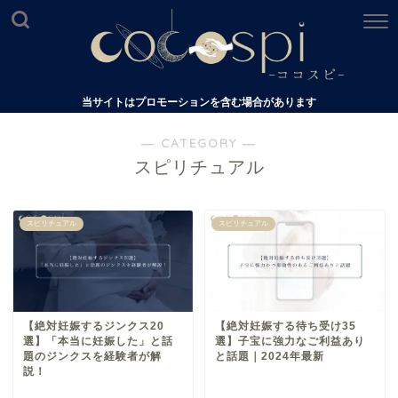
当サイトはプロモーションを含む場合があります
― CATEGORY ―
スピリチュアル
スピリチュアル
スピリチュアル
【絶対妊娠するジンクス20
【絶対妊娠する待ち受け35
選】「本当に妊娠した」と話
選】子宝に強力なご利益あり
題のジンクスを経験者が解
と話題｜2024年最新
説！