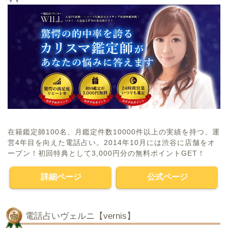
在籍鑑定師100名、月鑑定件数10000件以上の実績を持つ、運
営4年目を向えた電話占い。2014年10月には渋谷に店舗をオ
ープン！初回特典として3,000円分の無料ポイントGET！
詳細ページ
公式ページ
電話占いヴェルニ【vernis】