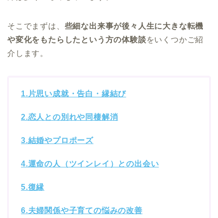
そこでまずは、
些細な出来事が後々人生に大きな転機
や変化をもたらしたという方の体験談
をいくつかご紹
介します。
1.片思い成就・告白・縁結び
2.恋人との別れや同棲解消
3.結婚やプロポーズ
4.運命の人（ツインレイ）との出会い
5.復縁
6.夫婦関係や子育ての悩みの改善