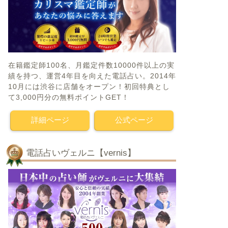
在籍鑑定師100名、月鑑定件数10000件以上の実
績を持つ、運営4年目を向えた電話占い。2014年
10月には渋谷に店舗をオープン！初回特典とし
て3,000円分の無料ポイントGET！
詳細ページ
公式ページ
電話占いヴェルニ【vernis】