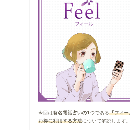
今回は
有名電話占いの1つ
である
『フィー
お得に利用する方法
について解説します