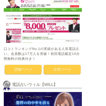
口コミランキングNo.1の実績がある人気電話占
い。会員数は17万人を突破！初回電話鑑定10分
間無料の特典付き！
詳細ページ
公式ページ
電話占いウィル【WILL】