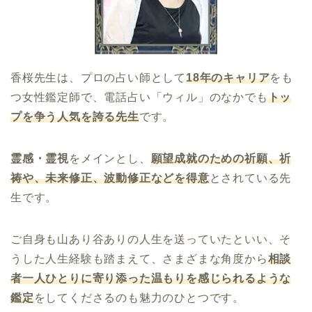
香桜先生は、プロの占い師として
18年のキャリア
をも
つ女性鑑定師で、電話占い「ウィル」のなかでも
トッ
プを争う人気を誇る先生
です。
霊感・霊視
をメインとし、
願望成就のための祈願、祈
祷や、未来修正、波動修正などを得意
とされている先
生です。
ご自身も山あり谷ありの人生を送っていたといい、そ
うした人生経験も踏まえて、さまざまな角度から
相談
者一人ひとりに寄り添った温もりを感じられるような
鑑定
をしてくださるのも魅力のひとつです。