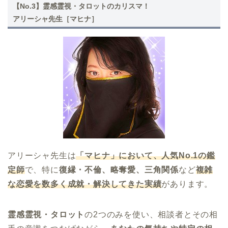
【No.3】霊感霊視・タロットのカリスマ！
アリーシャ先生［マヒナ］
アリーシャ先生は
「マヒナ」において、人気No.1の鑑
定師
で、特に
復縁・不倫、略奪愛、三角関係
など
複雑
な恋愛を数多く成就・解決してきた実績
があります。
霊感霊視・タロット
の2つのみを使い、相談者とその相