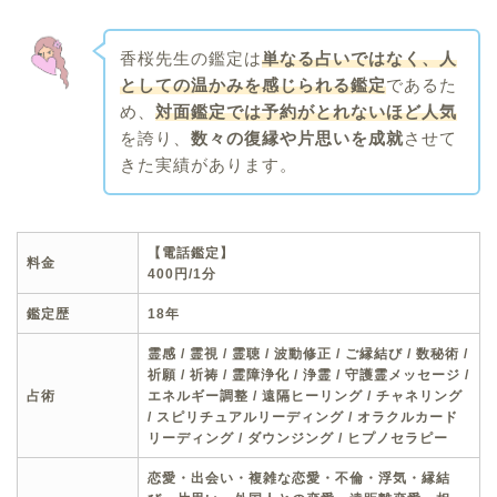
香桜先生の鑑定は
単なる占いではなく、人
としての温かみを感じられる鑑定
であるた
め、
対面鑑定では予約がとれないほど人気
を誇り、
数々の復縁や片思いを成就
させて
きた実績があります。
【
電話鑑定】
料金
400円/1分
鑑定歴
18年
霊感 / 霊視 / 霊聴 / 波動修正 / ご縁結び / 数秘術 /
祈願 / 祈祷 / 霊障浄化 / 浄霊 / 守護霊メッセージ /
占術
エネルギー調整 / 遠隔ヒーリング / チャネリング
/ スピリチュアルリーディング / オラクルカード
リーディング / ダウンジング / ヒプノセラピー
恋愛・出会い・複雑な恋愛・不倫・浮気・縁結