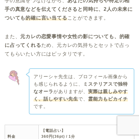
手の意識をつなげながら、
あなたの気持ちや特定の相
手の真意などを伝えてくださると同時に、2人の未来に
ついても
的確に言い当てる
ことができます。
また、
元カレの恋愛事情や女性の影についても、的確
に占ってくれる
ため、元カレの気持ちとセットで占っ
てもらいたい方にはピッタリです。
アリーシャ先生は、プロフィール画像から
も感じられるように、
ミステリアスで独特
なオーラ
がありますが、
実際は親しみやす
く、話しやすい先生
で、
霊能力もピカイチ
です。
【
電話占い】
料金
360円(36pt) / 1分