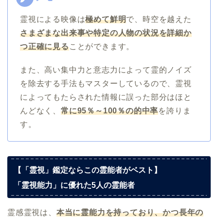
霊視による映像は
極めて鮮明
で、時空を越えた
さまざまな出来事や特定の人物の状況を詳細か
つ正確に見る
ことができます。
また、高い集中力と意志力によって霊的ノイズ
を除去する手法もマスターしているので、霊視
によってもたらされた情報に誤った部分はほと
んどなく、
常に95％～100％の的中率
を誇りま
す。
【「霊視」鑑定ならこの霊能者がベスト】
「霊視能力」に優れた5人の霊能者
霊感霊視は、
本当に霊能力を持っており、かつ長年の