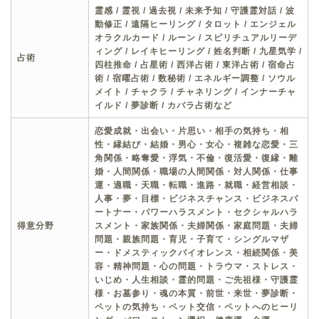
霊感 / 霊視 / 過去視 / 未来予知 / 守護霊対話 / 波
動修正 / 遠隔ヒーリング / タロット / エンジェル
オラクルカード / ルーン / スピリチュアルリーデ
ィング / レイキヒーリング / 姓名判断 / 九星気学 /
占術
四柱推命 / 占星術 / 西洋占術 / 東洋占術 / 宿命占
術 / 宿曜占術 / 数秘術 / エネルギー調整 / ソウル
メイト / チャクラ / チャネリング / インナーチャ
イルド / 夢診断 / カバラ占術など
恋愛成就・出会い・片思い・相手の気持ち・相
性・縁結び・結婚・男心・女心・複雑な恋愛・三
角関係・略奪愛・浮気・不倫・復活愛・復縁・離
婚・人間関係・職場の人間関係・対人関係・仕事
運・適職・天職・転職・進路・就職・経営相談・
人事・夢・目標・ビジネスチャンス・ビジネスパ
ートナー・パワーハラスメント・セクシャルハラ
得意分野
スメント・家族関係・夫婦関係・家庭問題・夫婦
問題・親族問題・育児・子育て・シングルマザ
ー・ドメスティックバイオレンス・相続関係・美
容・精神問題・心の問題・トラウマ・ストレス・
いじめ・人生相談・霊的問題・ご先祖様・守護霊
様・お墓参り・魂の本質・前世・来世・夢診断・
ペットの気持ち・ペット交信・ペットへのヒーリ