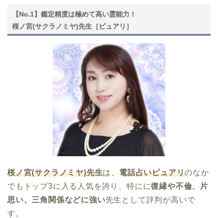
【No.1】鑑定精度は極めて高い霊能力！
桜ノ宮(サクラノミヤ)先生［ピュアリ］
桜ノ宮(サクラノミヤ)先生
は、
電話占いピュアリ
のなか
でもトップ3に入る人気を誇り、特にに
復縁や不倫、片
思い、三角関係などに強い
先生として評判が高いで
す。