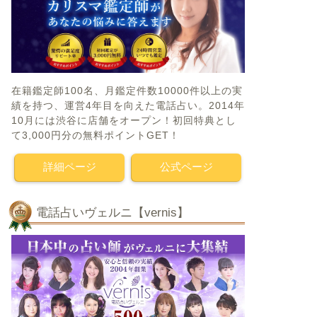
在籍鑑定師100名、月鑑定件数10000件以上の実
績を持つ、運営4年目を向えた電話占い。2014年
10月には渋谷に店舗をオープン！初回特典とし
て3,000円分の無料ポイントGET！
詳細ページ
公式ページ
電話占いヴェルニ【vernis】