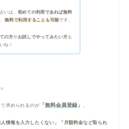
占いは、
初めての利用であれば無料
で、
無料で利用することも可能
です。
ての方
や
お試しでやってみたい方
も
いね！
い」
「
無料会員登録
」
して求められるのが
。
個人情報を入力したくない」「月額料金など取られ