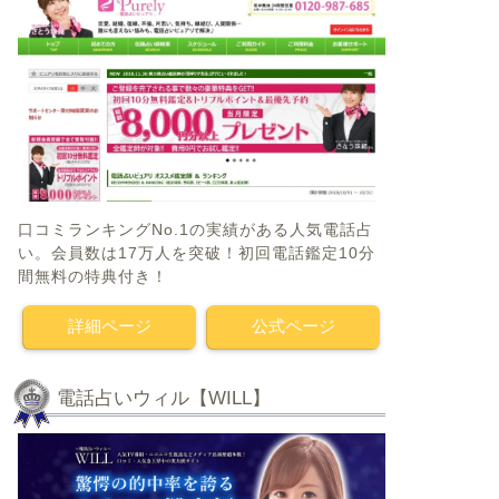
口コミランキングNo.1の実績がある人気電話占
い。会員数は17万人を突破！初回電話鑑定10分
間無料の特典付き！
詳細ページ
公式ページ
電話占いウィル【WILL】