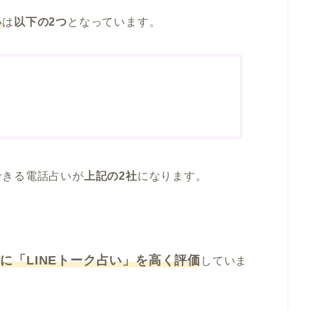
い
は
以下の2つ
となっています。
できる電話占いが
上記の2社
になります。
に「LINEトーク占い」を高く評価
していま