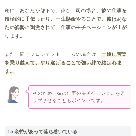
逆に、あなたが部下で、彼が上司の場合、
彼の仕事を
積極的に手伝ったり、一生懸命やることで、彼はあな
たの姿勢に刺激されて、仕事のモチベーションが上が
ります。
また、同じプロジェクトチームの場合は、
一緒に苦楽
を乗り越えて、やり遂げることで強い絆で結ばれま
す。
そのため、彼の仕事のモチベーションをア
ップさせることもポイントです。
15.余裕があって落ち着いている