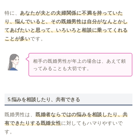
特に、
あなたが夫との夫婦関係に不満を持っていた
り、悩んでいると、その既婚男性は自分がなんとかし
てあげたいと思って、いろいろと相談に乗ってくれる
ことが多い
です。
相手の既婚男性が年上の場合は、あえて頼
ってみることも大切です。
5.悩みを相談したり、共有できる
既婚男性は、
既婚者ならではの悩みを相談したり、共
有できたりする既婚女性
に対してもハマりやすいで
す。