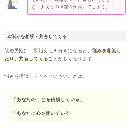
ら、脈ありの可能性が高いでしょう。
2.悩みを相談・共有してくる
既婚男性は、既婚女性を好きになると、
悩みを相談し
たり、共有してくる
ことが多くなります。
悩みを相談してくるといういことは、
「あなたのことを信頼している」
「あなたに心を開いている」