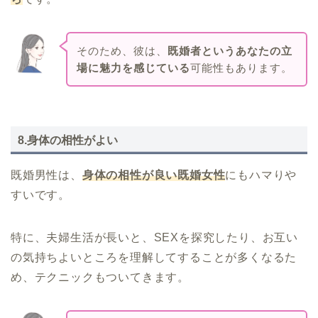
そのため、彼は、
既婚者というあなたの立
場に魅力を感じている
可能性もあります。
8.身体の相性がよい
既婚男性は、
身体の相性が良い既婚女性
にもハマりや
すいです。
特に、夫婦生活が長いと、SEXを探究したり、お互い
の気持ちよいところを理解してすることが多くなるた
め、テクニックもついてきます。