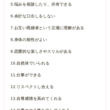
5.悩みを相談したり、共有できる
6.余計な口出しをしない
7.お互い既婚者という立場に理解がある
8.身体の相性がよい
9.恋愛的な楽しさやスリルがある
10.自然体でいられる
11.仕事ができる
12.リスペクトし合える
13.自尊感情を高めてくれる