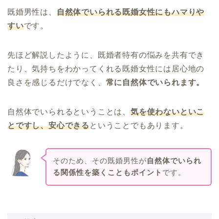
既婚男性は、
自然体でいられる既婚女性にもハマりや
すい
です。
先ほど解説したように、既婚者特有の悩みを共有でき
たり、気持ちをわかってくれる既婚女性には居心地の
良さを感じるだけでなく、
常に自然体でいられます。
自然体でいられるということは、
気を使わないといこ
とですし、安心できる
ということでもあります。
そのため、その既婚男性が
自然体でいられ
る関係性を築くこともポイント
です。