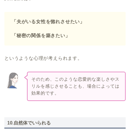
「夫がいる女性を惚れさせたい」
「秘密の関係を築きたい」
というような心理が考えられます。
そのため、このような恋愛的な楽しさやス
リルを感じさせることも、場合によっては
効果的です。
10.自然体でいられる