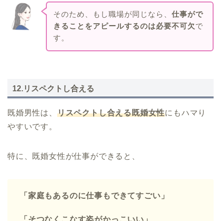
そのため、もし職場が同じなら、
仕事がで
きることをアピールするのは必要不可欠
で
す。
12.リスペクトし合える
既婚男性は、
リスペクトし合える既婚女性
にもハマり
やすいです。
特に、既婚女性が仕事ができると、
「家庭もあるのに仕事もできてすごい」
「そつなくこなす姿がかっこいい」