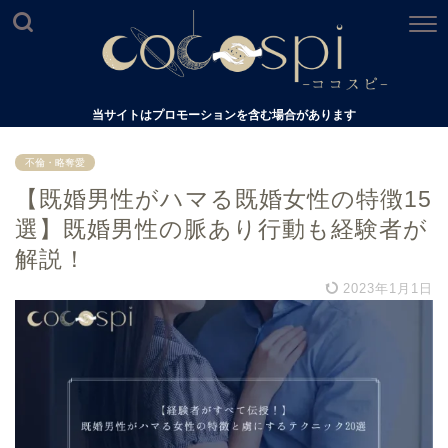
当サイトはプロモーションを含む場合があります
不倫・略奪愛
【既婚男性がハマる既婚女性の特徴15
選】既婚男性の脈あり行動も経験者が
解説！
2023年1月1日