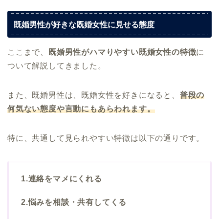
既婚男性が好きな既婚女性に見せる態度
ここまで、
既婚男性がハマりやすい既婚女性の特徴
に
ついて解説してきました。
また、既婚男性は、既婚女性を好きになると、
普段の
何気ない態度や言動にもあらわれます。
特に、共通して見られやすい特徴は以下の通りです。
1.連絡をマメにくれる
2.悩みを相談・共有してくる