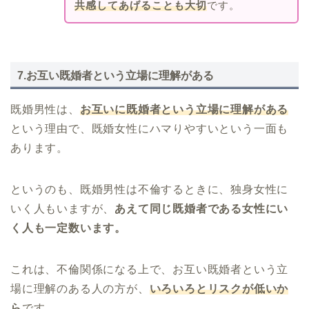
共感してあげることも大切
です。
7.お互い既婚者という立場に理解がある
既婚男性は、
お互いに既婚者という立場に理解がある
という理由で、既婚女性にハマりやすいという一面も
あります。
というのも、既婚男性は不倫するときに、独身女性に
いく人もいますが、
あえて同じ既婚者である女性にい
く人も一定数います。
これは、不倫関係になる上で、お互い既婚者という立
場に理解のある人の方が、
いろいろとリスクが低いか
ら
です。