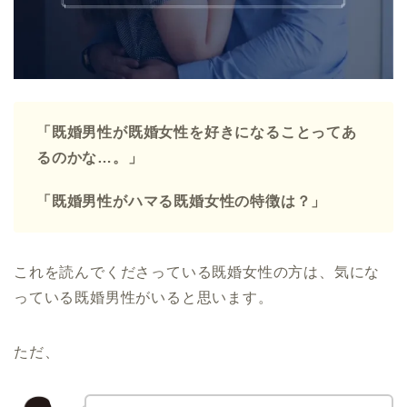
「既婚男性が既婚女性を好きになることってあ
るのかな…。」
「既婚男性がハマる既婚女性の特徴は？」
これを読んでくださっている既婚女性の方は、気にな
っている既婚男性がいると思います。
ただ、