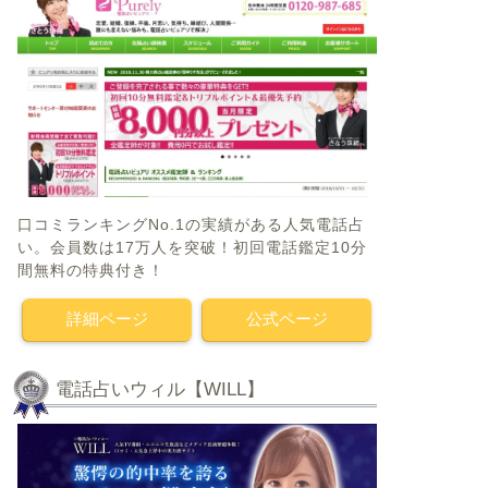
口コミランキングNo.1の実績がある人気電話占
い。会員数は17万人を突破！初回電話鑑定10分
間無料の特典付き！
詳細ページ
公式ページ
電話占いウィル【WILL】