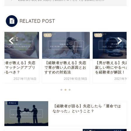
RELATED POST
失恋
失恋
経験者が教える】失恋
【経験者が教える】失恋
【男が教える】失恋
たらマッチングアプリ
で胃が痛い人の原因とお
寂しい時にやるべき
始めるべき？
すすめの対処法
を経験者が解説！
2021年11月16日
2021年10月18日
2021年10
【経験者が語る】失恋したら「運命では
なかった」ということ？