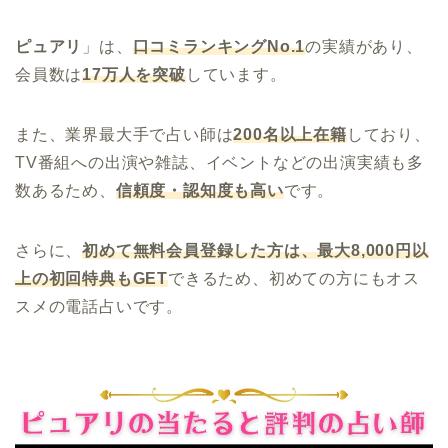
ピュアリ
」は、
口コミランキングNo.1
の実績があり、
会員数は
17万人を突破
しています。
また、業界最大手で占い師は
200名以上在籍
しており、
TV番組への出演や雑誌、イベントなどの出演実績も多
数あるため、
信頼度・認知度も高い
です。
さらに、
初めて無料会員登録した方は、
最大8,000円以
上の初回特典もGET
できるため、初めての方にもオス
スメの電話占いです。