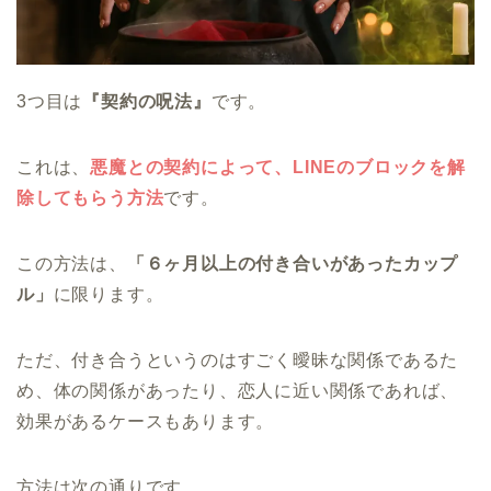
3つ目は
『契約の呪法』
です。
これは、
悪魔との契約によって、LINEのブロックを解
除してもらう方法
です。
この方法は、
「６ヶ月以上の付き合いがあったカップ
ル」
に限ります。
ただ、付き合うというのはすごく曖昧な関係であるた
め、体の関係があったり、恋人に近い関係であれば、
効果があるケースもあります。
方法は次の通りです。