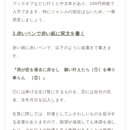
ブックオフなどに行くと中古本があり、100円前後で
入手できます。
特にジャンルの指定はないため、一冊
用意しましょう。
3.赤いペンで赤い紙に呪文を書く
赤い紙に赤いペンで、以下のように縦書きで書きま
す。
『我が恋を過去に戻せし 願い叶えたら［①］を奉り
奉らん ［②］』
①には捧げる生け贄にするものを、②には自分の氏
名、生年月日を記入します。
生贄に関しては、対価としてふさわしいものを提示す
る必要がありますので、願望が成就しても体調を崩し
たり、それ以上の対価を失う危険があることは把握し