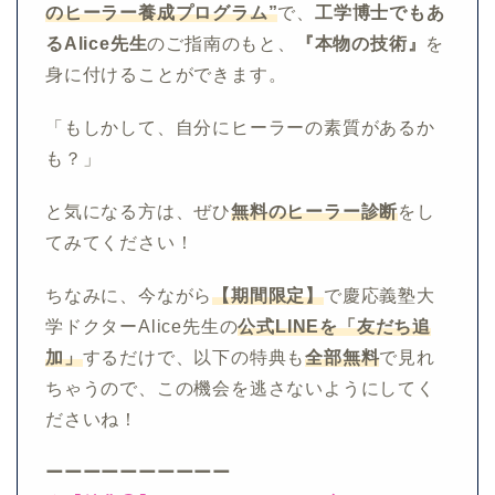
のヒーラー養成プログラム”
で、
工学博士でもあ
るAlice先生
のご指南のもと、
『本物の技術』
を
身に付けることができます。
「もしかして、自分にヒーラーの素質があるか
も？」
と気になる方は、ぜひ
無料のヒーラー診断
をし
てみてください！
ちなみに、今ながら
【期間限定】
で慶応義塾大
学ドクターAlice先生の
公式LINEを「友だち追
加」
するだけで、以下の特典も
全部無料
で見れ
ちゃうので、この機会を逃さないようにしてく
ださいね！
ーーーーーーーーーー